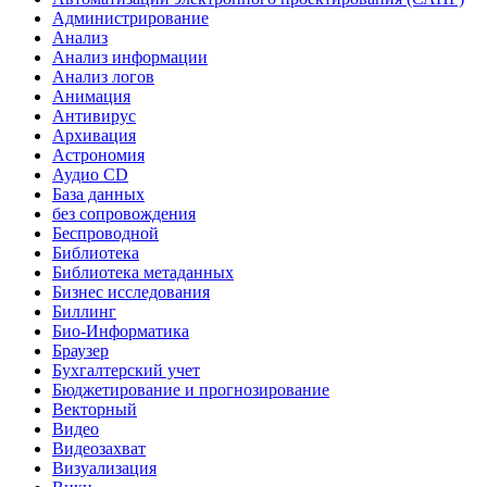
Администрирование
Анализ
Анализ информации
Анализ логов
Анимация
Антивирус
Архивация
Астрономия
Аудио CD
База данных
без сопровождения
Беспроводной
Библиотека
Библиотека метаданных
Бизнес исследования
Биллинг
Био-Информатика
Браузер
Бухгалтерский учет
Бюджетирование и прогнозирование
Векторный
Видео
Видеозахват
Визуализация