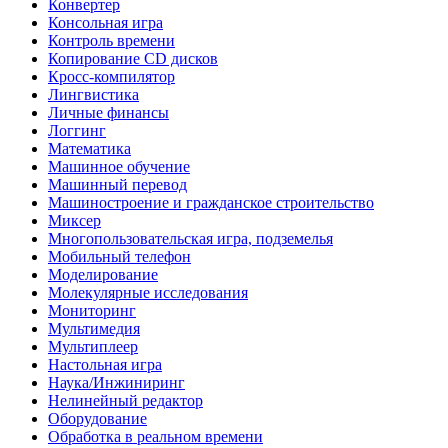
Конвертер
Консольная игра
Контроль времени
Копирование CD дисков
Кросс-компилятор
Лингвистика
Личные финансы
Логгинг
Математика
Машинное обучение
Машинный перевод
Машиностроение и гражданское строительство
Миксер
Многопользовательская игра, подземелья
Мобильный телефон
Моделирование
Молекулярные исследования
Мониторинг
Мультимедия
Мультиплеер
Настольная игра
Наука/Инжиниринг
Нелинейный редактор
Оборудование
Обработка в реальном времени