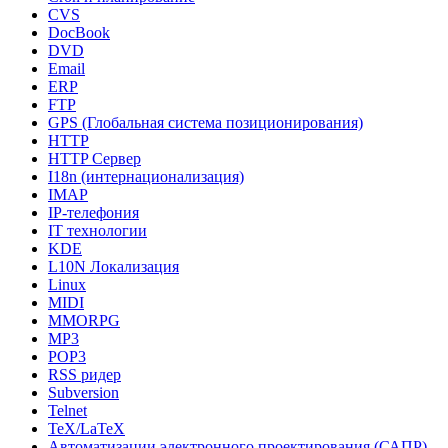
CVS
DocBook
DVD
Email
ERP
FTP
GPS (Глобальная система позиционирования)
HTTP
HTTP Сервер
I18n (интернационализация)
IMAP
IP-телефония
IT технологии
KDE
L10N Локализация
Linux
MIDI
MMORPG
MP3
POP3
RSS ридер
Subversion
Telnet
TeX/LaTeX
Автоматизации электронного проектирования (САПР)