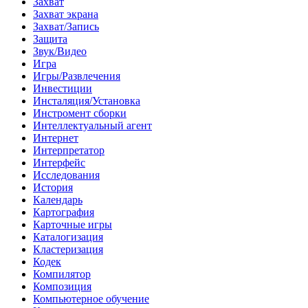
Захват
Захват экрана
Захват/Запись
Защита
Звук/Видео
Игра
Игры/Развлечения
Инвестиции
Инсталяция/Установка
Инстромент сборки
Интеллектуальный агент
Интернет
Интерпретатор
Интерфейс
Исследования
История
Календарь
Картография
Карточные игры
Каталогизация
Кластеризация
Кодек
Компилятор
Композиция
Компьютерное обучение