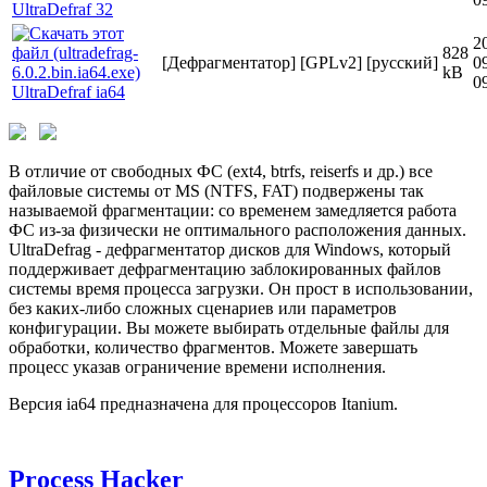
UltraDefraf 32
2
828
[Дефрагментатор]
[GPLv2]
[русский]
0
kB
0
UltraDefraf ia64
В отличие от свободных ФС (ext4, btrfs, reiserfs и др.) все
файловые системы от MS (NTFS, FAT) подвержены так
называемой фрагментации: со временем замедляется работа
ФС из-за физически не оптимального расположения данных.
UltraDefrag - дефрагментатор дисков для Windows, который
поддерживает дефрагментацию заблокированных файлов
системы время процесса загрузки. Он прост в использовании,
без каких-либо сложных сценариев или параметров
конфигурации. Вы можете выбирать отдельные файлы для
обработки, количество фрагментов. Можете завершать
процесс указав ограничение времени исполнения.
Версия ia64 предназначена для процессоров Itanium.
Process Hacker