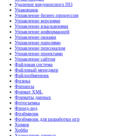
Удаление вредоносного ПО
Упаковщик
Управление бизнес-процессом
Управление версиями
Управление взысканиями
Управление информацией
Управление окнами
Управление паролями
Управление персоналом
Управление проектами
Управление сайтом
Файловая система
Файловый менеджер
Файлообменник
Физика
Финансы
Формат XML
Форматы данных
Фотосъемка
Фронд-энд
Фрэймворк
Фрэймворк для разработки игр
Химия
Хобби
Хранилище данных