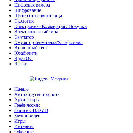
Цифровая камера
Шифрование
Шутер от первого лица
Экология
Электронная Коммерция / Покупки
Электронная таблица
Эмулятор
Эмулятор терминала/X-Терминал
Эталонный тест
Юзабилити
Ядро ОС
Языки
Начало
Антивирусы и защита
Архиваторы
Графические
Запись CD/DVD
Звук и видео
Игры
Интернет
Офисные