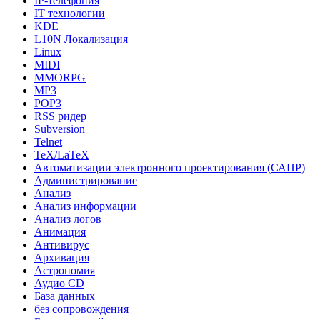
IP-телефония
IT технологии
KDE
L10N Локализация
Linux
MIDI
MMORPG
MP3
POP3
RSS ридер
Subversion
Telnet
TeX/LaTeX
Автоматизации электронного проектирования (САПР)
Администрирование
Анализ
Анализ информации
Анализ логов
Анимация
Антивирус
Архивация
Астрономия
Аудио CD
База данных
без сопровождения