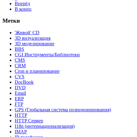
Вперёд
В конец
Метки
'Живой' CD
3D визуализация
3D моделирование
BBS
CGI Инструменты/Библиотеки
CMS
CRM
Cron и планирование
CVS
DocBook
DVD
Email
ERP
FTP
GPS (Глобальная система позиционирования)
HTTP
HTTP Сервер
I18n (интернационализация)
IMAP