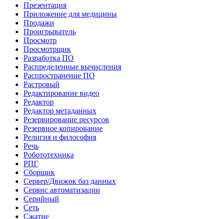
Презентация
Приложение для медицины
Продажи
Проигрыватель
Просмотр
Просмотрщик
Разработка ПО
Распределенные вычисления
Распространение ПО
Растровый
Редактирование видео
Редактор
Редактор метаданных
Резервирование ресурсов
Резервное копирование
Религия и философия
Речь
Робототехника
РПГ
Сборщик
Сервер/Движок баз данных
Сервис автоматизации
Серийный
Сеть
Сжатие