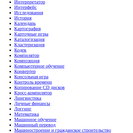
Интерпретатор
Интерфейс
Исследования
История
Календарь
Картография
Карточные игры
Каталогизация
Кластеризация
Кодек
Компилятор
Композиция
Компьютерное обучение
Конвертер
Консольная игра
Контроль времени
Копирование CD дисков
Кросс-компилятор
Лингвистика
Личные финансы
Логгинг
Математика
Машинное обучение
Машинный перевод
Машиностроение и гражданское строительство