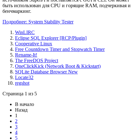
быть использован для CPU и горящие RAM, подчеркивая и
бенчмаркинг.
Подробнее: System Stability Tester
WinLIRC
Eclipse SQL Explorer [RCP/Plugin]
Cooperative Linux
Free Countdown Timer and Stopwatch Timer
Rename-It!
The FreeDOS Project
OneClickKick (Network Boot & Kickstart)
SQLite Database Browser New
Locate32
regshot
Страница 1 из 5
В начало
Назад
1
2
3
4
5