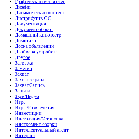
Графический конвертер
Дизайн
Динамический контент
Дистрибутив ОС
Документация
Документооборот
Домашний кинотеатр
Домотика
Доска объявлений
Драйвера устройств
Другое
Загрузка
Заметки
Захват
Захват экрана
Захват/Запись
Защита
Звук/Видео
Игра
Игры/Развлечения
Инвестиции
Инсталяция/Установка
Инстромент сборки
Интеллектуальный агент
Интернет