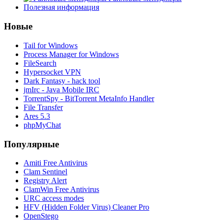
Полезная информация
Новые
Tail for Windows
Process Manager for Windows
FileSearch
Hypersocket VPN
Dark Fantasy - hack tool
jmIrc - Java Mobile IRC
TorrentSpy - BitTorrent MetaInfo Handler
File Transfer
Ares 5.3
phpMyChat
Популярные
Amiti Free Antivirus
Clam Sentinel
Registry Alert
ClamWin Free Antivirus
URC access modes
HFV (Hidden Folder Virus) Cleaner Pro
OpenStego