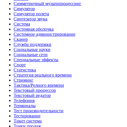
Симметричный мультипроцессинг
Симулятор
Симулятор полета
Синтезатор звука
Система
Системная оболочка
Системное администрирование
Сканер
Служба поддержки
Социальные науки
Социальные сети
Специальные эффекты
Спорт
Статистика
Стратегия реального времени
Стриминг
Тактика/Релного времени
Текстовый процессор
Текстовый редатор
Телефония
Терминалы
Тест производительности
Тестирование
Тикет система
Точки продаж