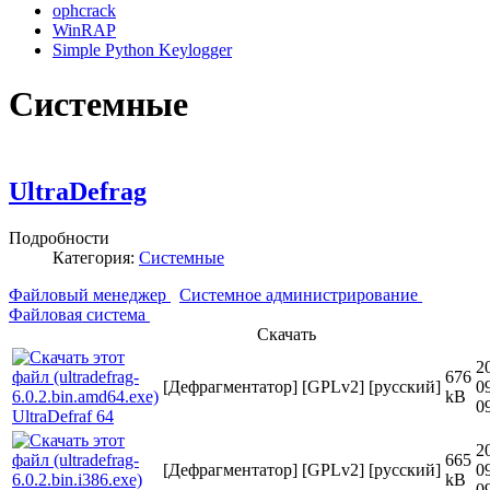
ophcrack
WinRAP
Simple Python Keylogger
Системные
UltraDefrag
Подробности
Категория:
Системные
Файловый менеджер
Системное администрирование
Файловая система
Скачать
2
676
[Дефрагментатор]
[GPLv2]
[русский]
0
kB
0
UltraDefraf 64
2
665
[Дефрагментатор]
[GPLv2]
[русский]
0
kB
0