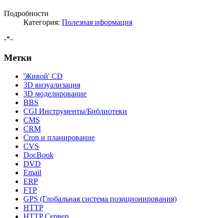
Подробности
Категория:
Полезная иформация
-*-
Метки
'Живой' CD
3D визуализация
3D моделирование
BBS
CGI Инструменты/Библиотеки
CMS
CRM
Cron и планирование
CVS
DocBook
DVD
Email
ERP
FTP
GPS (Глобальная система позиционирования)
HTTP
HTTP Сервер