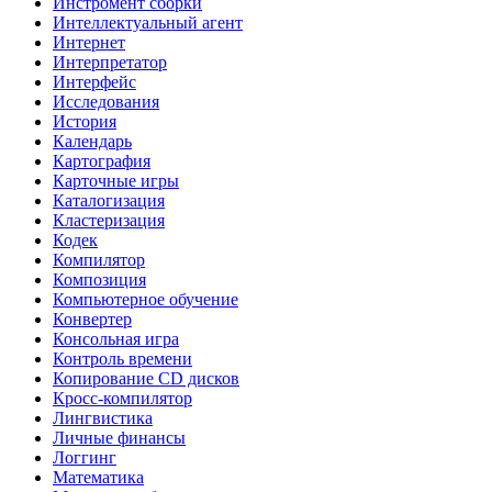
Инстромент сборки
Интеллектуальный агент
Интернет
Интерпретатор
Интерфейс
Исследования
История
Календарь
Картография
Карточные игры
Каталогизация
Кластеризация
Кодек
Компилятор
Композиция
Компьютерное обучение
Конвертер
Консольная игра
Контроль времени
Копирование CD дисков
Кросс-компилятор
Лингвистика
Личные финансы
Логгинг
Математика