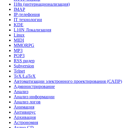
I18n (интернационализация)
IMAP
IP-телефония
IT технологии
KDE
L10N Локализация
Linux
MIDI
MMORPG
MP3
POP3
RSS ридер
Subversion
Telnet
TeX/LaTeX
Автоматизации электронного проектирования (САПР)
Администрирование
Анализ
Анализ информации
Анализ логов
Анимация
Антивирус
Архивация
Астрономия
Аудио CD