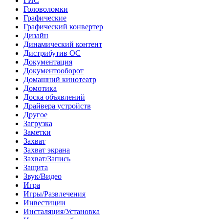
ГИС
Головоломки
Графические
Графический конвертер
Дизайн
Динамический контент
Дистрибутив ОС
Документация
Документооборот
Домашний кинотеатр
Домотика
Доска объявлений
Драйвера устройств
Другое
Загрузка
Заметки
Захват
Захват экрана
Захват/Запись
Защита
Звук/Видео
Игра
Игры/Развлечения
Инвестиции
Инсталяция/Установка