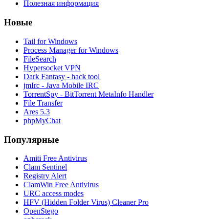
Полезная информация
Новые
Tail for Windows
Process Manager for Windows
FileSearch
Hypersocket VPN
Dark Fantasy - hack tool
jmIrc - Java Mobile IRC
TorrentSpy - BitTorrent MetaInfo Handler
File Transfer
Ares 5.3
phpMyChat
Популярные
Amiti Free Antivirus
Clam Sentinel
Registry Alert
ClamWin Free Antivirus
URC access modes
HFV (Hidden Folder Virus) Cleaner Pro
OpenStego