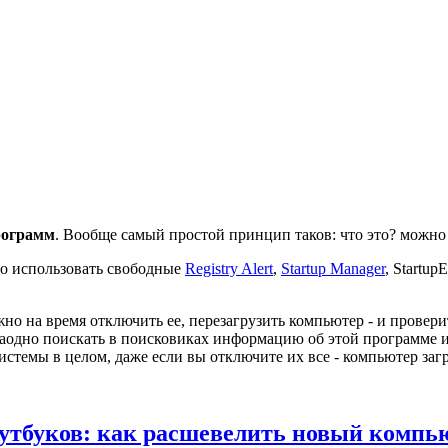
рограмм
. Вообще самый простой принцип таков: что это? можно л
о использовать свободные
Registry Alert
,
Startup Manager
, Startu
жно на время отключить ее, перезагрузить компьютер - и провер
 заодно поискать в поисковиках информацию об этой программе 
истемы в целом, даже если вы отключите их все - компьютер загр
оутбуков: как расшевелить новый компь