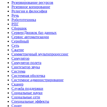
Резервирование ресурсов
Резервное копирование
Религия и философия
Речь
Робототехника
РПГ
Сборщик
Сервер/Движок баз данных
Сервис автоматизации
Серийный
Сеть
Сжатие
Симметричный мультипроцессинг
Симулятор
Симулятор полета
Синтезатор звука
Система
Системная оболочка
Системное администрирование
Сканер
Служба поддержки
Социальные науки
Социальные сети
Специальные эффекты
Спорт