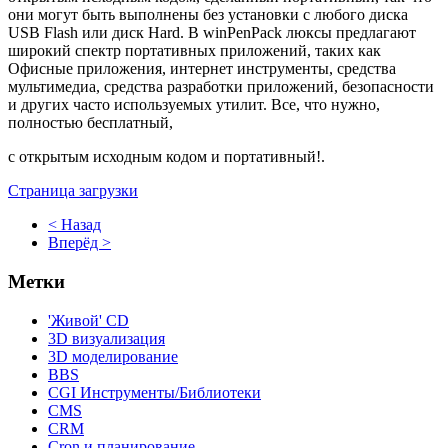
они могут быть выполнены без установки с любого диска
USB Flash или диск Hard. В winPenPack люксы предлагают
широкий спектр портативных приложений, таких как
Офисные приложения, интернет инструменты, средства
мультимедиа, средства разработки приложений, безопасности
и других часто используемых утилит. Все, что нужно,
полностью бесплатный,
с открытым исходным кодом и портативный!.
Страница загрузки
< Назад
Вперёд >
Метки
'Живой' CD
3D визуализация
3D моделирование
BBS
CGI Инструменты/Библиотеки
CMS
CRM
Cron и планирование