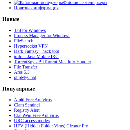
Файловые менеджеры
Полезная информация
Новые
Tail for Windows
Process Manager for Windows
FileSearch
Hypersocket VPN
Dark Fantasy - hack tool
jmIrc - Java Mobile IRC
TorrentSpy - BitTorrent MetaInfo Handler
File Transfer
Ares 5.3
phpMyChat
Популярные
Amiti Free Antivirus
Clam Sentinel
Registry Alert
ClamWin Free Antivirus
URC access modes
HFV (Hidden Folder Virus) Cleaner Pro