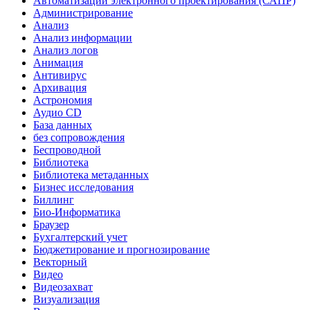
Автоматизации электронного проектирования (САПР)
Администрирование
Анализ
Анализ информации
Анализ логов
Анимация
Антивирус
Архивация
Астрономия
Аудио CD
База данных
без сопровождения
Беспроводной
Библиотека
Библиотека метаданных
Бизнес исследования
Биллинг
Био-Информатика
Браузер
Бухгалтерский учет
Бюджетирование и прогнозирование
Векторный
Видео
Видеозахват
Визуализация