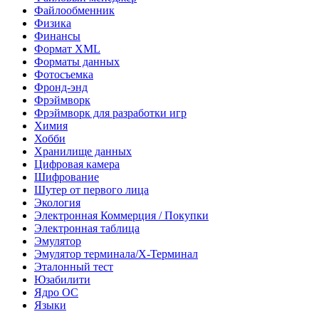
Файлообменник
Физика
Финансы
Формат XML
Форматы данных
Фотосъемка
Фронд-энд
Фрэймворк
Фрэймворк для разработки игр
Химия
Хобби
Хранилище данных
Цифровая камера
Шифрование
Шутер от первого лица
Экология
Электронная Коммерция / Покупки
Электронная таблица
Эмулятор
Эмулятор терминала/X-Терминал
Эталонный тест
Юзабилити
Ядро ОС
Языки