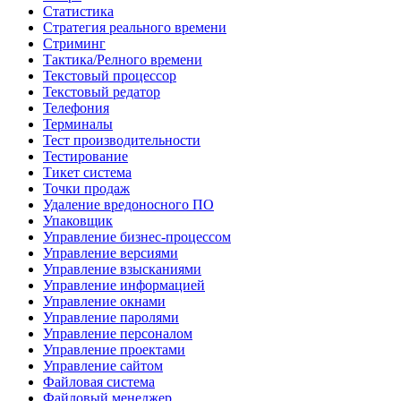
Статистика
Стратегия реального времени
Стриминг
Тактика/Релного времени
Текстовый процессор
Текстовый редатор
Телефония
Терминалы
Тест производительности
Тестирование
Тикет система
Точки продаж
Удаление вредоносного ПО
Упаковщик
Управление бизнес-процессом
Управление версиями
Управление взысканиями
Управление информацией
Управление окнами
Управление паролями
Управление персоналом
Управление проектами
Управление сайтом
Файловая система
Файловый менеджер