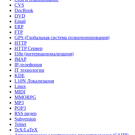
CVS
DocBook
DVD
Email
ERP
FTP
GPS (Глобальная система позиционирования)
HTTP
HTTP Сервер
I18n (интернационализация)
IMAP
IP-телефония
IT технологии
KDE
L10N Локализация
Linux
MIDI
MMORPG
MP3
POP3
RSS ридер
Subversion
Telnet
TeX/LaTeX