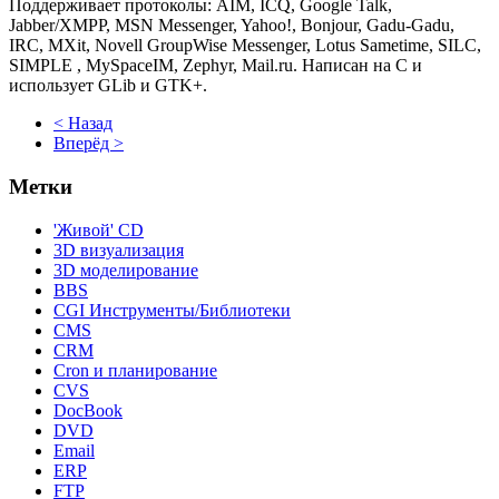
Поддерживает протоколы: AIM, ICQ, Google Talk,
Jabber/XMPP, MSN Messenger, Yahoo!, Bonjour, Gadu-Gadu,
IRC, MXit, Novell GroupWise Messenger, Lotus Sametime, SILC,
SIMPLE , MySpaceIM, Zephyr, Mail.ru. Написан на C и
использует GLib и GTK+.
< Назад
Вперёд >
Метки
'Живой' CD
3D визуализация
3D моделирование
BBS
CGI Инструменты/Библиотеки
CMS
CRM
Cron и планирование
CVS
DocBook
DVD
Email
ERP
FTP