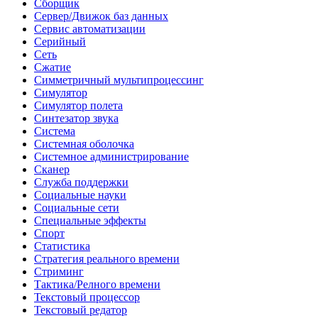
Сборщик
Сервер/Движок баз данных
Сервис автоматизации
Серийный
Сеть
Сжатие
Симметричный мультипроцессинг
Симулятор
Симулятор полета
Синтезатор звука
Система
Системная оболочка
Системное администрирование
Сканер
Служба поддержки
Социальные науки
Социальные сети
Специальные эффекты
Спорт
Статистика
Стратегия реального времени
Стриминг
Тактика/Релного времени
Текстовый процессор
Текстовый редатор