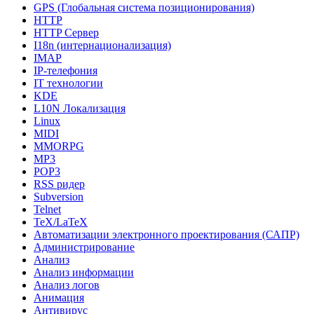
GPS (Глобальная система позиционирования)
HTTP
HTTP Сервер
I18n (интернационализация)
IMAP
IP-телефония
IT технологии
KDE
L10N Локализация
Linux
MIDI
MMORPG
MP3
POP3
RSS ридер
Subversion
Telnet
TeX/LaTeX
Автоматизации электронного проектирования (САПР)
Администрирование
Анализ
Анализ информации
Анализ логов
Анимация
Антивирус