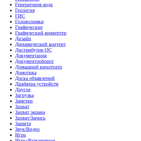
Генераторов кода
Геология
ГИС
Головоломки
Графические
Графический конвертер
Дизайн
Динамический контент
Дистрибутив ОС
Документация
Документооборот
Домашний кинотеатр
Домотика
Доска объявлений
Драйвера устройств
Другое
Загрузка
Заметки
Захват
Захват экрана
Захват/Запись
Защита
Звук/Видео
Игра
Игры/Развлечения