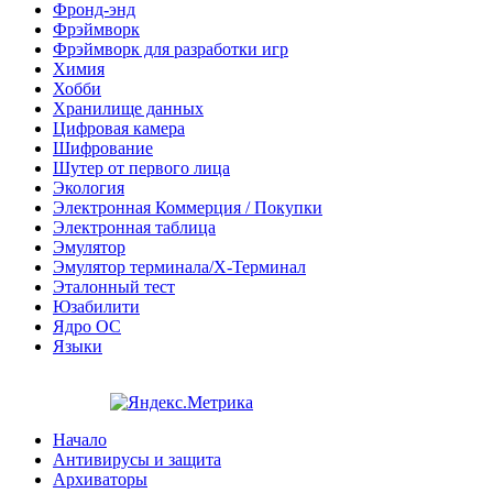
Фронд-энд
Фрэймворк
Фрэймворк для разработки игр
Химия
Хобби
Хранилище данных
Цифровая камера
Шифрование
Шутер от первого лица
Экология
Электронная Коммерция / Покупки
Электронная таблица
Эмулятор
Эмулятор терминала/X-Терминал
Эталонный тест
Юзабилити
Ядро ОС
Языки
Начало
Антивирусы и защита
Архиваторы