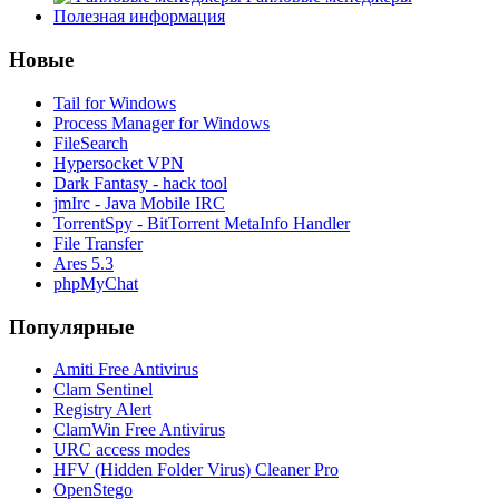
Полезная информация
Новые
Tail for Windows
Process Manager for Windows
FileSearch
Hypersocket VPN
Dark Fantasy - hack tool
jmIrc - Java Mobile IRC
TorrentSpy - BitTorrent MetaInfo Handler
File Transfer
Ares 5.3
phpMyChat
Популярные
Amiti Free Antivirus
Clam Sentinel
Registry Alert
ClamWin Free Antivirus
URC access modes
HFV (Hidden Folder Virus) Cleaner Pro
OpenStego