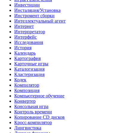
Инвестиции
Инсталяция/Установка
Инстромент сборки
Интеллектуальный агент
Интернет
Интерпретатор
Интерфейс
Исследования
История
Календарь
Картография
Карточные игры
Каталогизация
Кластеризация
Кодек
Компилятор
Композиция
Компьютерное обучение
Конвертер
Консольная игра
Контроль времени
Копирование CD дисков
Кросс-компилятор
Лингвистика