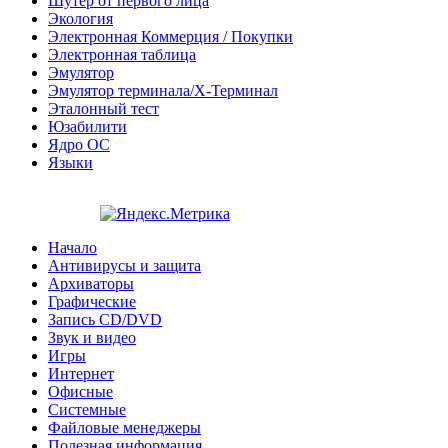
Шутер от первого лица
Экология
Электронная Коммерция / Покупки
Электронная таблица
Эмулятор
Эмулятор терминала/X-Терминал
Эталонный тест
Юзабилити
Ядро ОС
Языки
Начало
Антивирусы и защита
Архиваторы
Графические
Запись CD/DVD
Звук и видео
Игры
Интернет
Офисные
Системные
Файловые менеджеры
Полезная информация