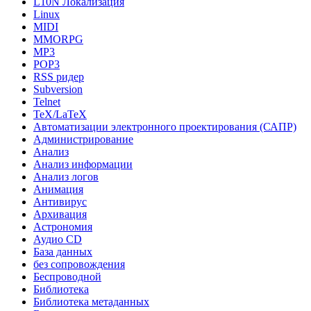
L10N Локализация
Linux
MIDI
MMORPG
MP3
POP3
RSS ридер
Subversion
Telnet
TeX/LaTeX
Автоматизации электронного проектирования (САПР)
Администрирование
Анализ
Анализ информации
Анализ логов
Анимация
Антивирус
Архивация
Астрономия
Аудио CD
База данных
без сопровождения
Беспроводной
Библиотека
Библиотека метаданных