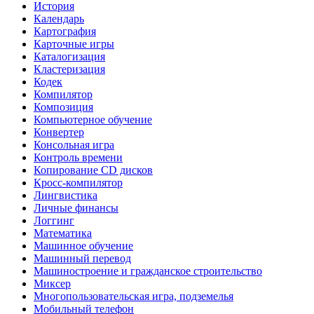
История
Календарь
Картография
Карточные игры
Каталогизация
Кластеризация
Кодек
Компилятор
Композиция
Компьютерное обучение
Конвертер
Консольная игра
Контроль времени
Копирование CD дисков
Кросс-компилятор
Лингвистика
Личные финансы
Логгинг
Математика
Машинное обучение
Машинный перевод
Машиностроение и гражданское строительство
Миксер
Многопользовательская игра, подземелья
Мобильный телефон