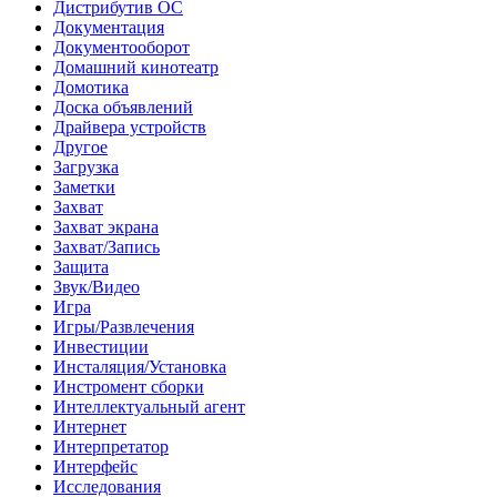
Дистрибутив ОС
Документация
Документооборот
Домашний кинотеатр
Домотика
Доска объявлений
Драйвера устройств
Другое
Загрузка
Заметки
Захват
Захват экрана
Захват/Запись
Защита
Звук/Видео
Игра
Игры/Развлечения
Инвестиции
Инсталяция/Установка
Инстромент сборки
Интеллектуальный агент
Интернет
Интерпретатор
Интерфейс
Исследования