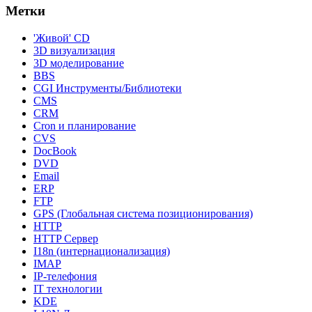
Метки
'Живой' CD
3D визуализация
3D моделирование
BBS
CGI Инструменты/Библиотеки
CMS
CRM
Cron и планирование
CVS
DocBook
DVD
Email
ERP
FTP
GPS (Глобальная система позиционирования)
HTTP
HTTP Сервер
I18n (интернационализация)
IMAP
IP-телефония
IT технологии
KDE