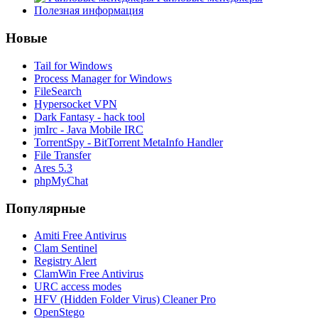
Полезная информация
Новые
Tail for Windows
Process Manager for Windows
FileSearch
Hypersocket VPN
Dark Fantasy - hack tool
jmIrc - Java Mobile IRC
TorrentSpy - BitTorrent MetaInfo Handler
File Transfer
Ares 5.3
phpMyChat
Популярные
Amiti Free Antivirus
Clam Sentinel
Registry Alert
ClamWin Free Antivirus
URC access modes
HFV (Hidden Folder Virus) Cleaner Pro
OpenStego