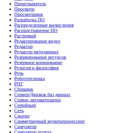
Проигрыватель
Просмотр
Просмотрщик
Разработка ПО
Распределенные вычисления
Распространение ПО
Растровый
Редактирование видео
Редактор
Редактор метаданных
Резервирование ресурсов
Резервное копирование
Религия и философия
Речь
Робототехника
РПГ
Сборщик
Сервер/Движок баз данных
Сервис автоматизации
Серийный
Сеть
Сжатие
Симметричный мультипроцессинг
Симулятор
Симулятор полета