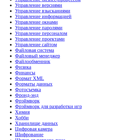
Управление версиями
Управление взысканиями
Управление информацией
Управление окнами
Управление паролями
Управление персоналом
Управление проектами
Управление сайтом
Файловая система
Файловый менеджер
Файлообменник
Физика
Финансы
Формат XML
Форматы данных
Фотосъемка
Фронд-энд
Фрэймворк
Фрэймворк для разработки игр
Химия
Хобби
Хранилище данных
Цифровая камера
Шифрование